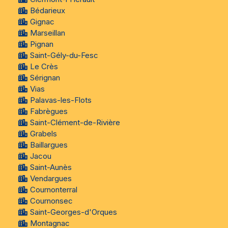
Bédarieux
Gignac
Marseillan
Pignan
Saint-Gély-du-Fesc
Le Crès
Sérignan
Vias
Palavas-les-Flots
Fabrègues
Saint-Clément-de-Rivière
Grabels
Baillargues
Jacou
Saint-Aunès
Vendargues
Cournonterral
Cournonsec
Saint-Georges-d'Orques
Montagnac