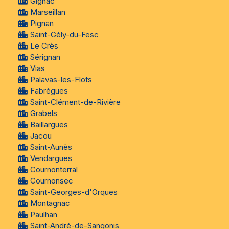
Gignac
Marseillan
Pignan
Saint-Gély-du-Fesc
Le Crès
Sérignan
Vias
Palavas-les-Flots
Fabrègues
Saint-Clément-de-Rivière
Grabels
Baillargues
Jacou
Saint-Aunès
Vendargues
Cournonterral
Cournonsec
Saint-Georges-d'Orques
Montagnac
Paulhan
Saint-André-de-Sangonis