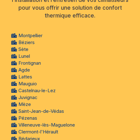
l’installation et l’entretien de vos climatiseurs
pour vous offrir une solution de confort
thermique efficace.
Montpellier
Béziers
Sète
Lunel
Frontignan
Agde
Lattes
Mauguio
Castelnau-le-Lez
Juvignac
Mèze
Saint-Jean-de-Védas
Pézenas
Villeneuve-lès-Maguelone
Clermont-l'Hérault
Bédarieux