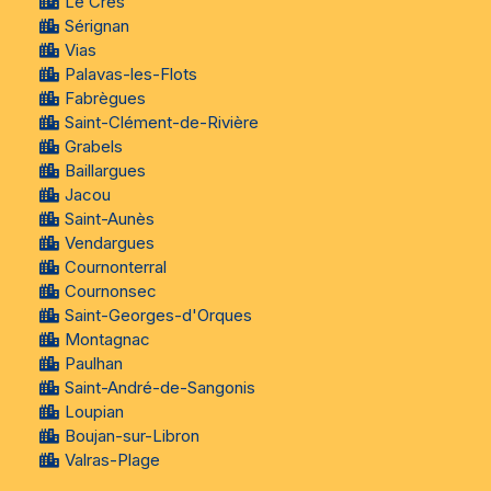
Le Crès
Sérignan
Vias
Palavas-les-Flots
Fabrègues
Saint-Clément-de-Rivière
Grabels
Baillargues
Jacou
Saint-Aunès
Vendargues
Cournonterral
Cournonsec
Saint-Georges-d'Orques
Montagnac
Paulhan
Saint-André-de-Sangonis
Loupian
Boujan-sur-Libron
Valras-Plage